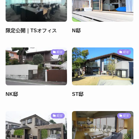
限定公開｜TSオフィス
N邸
邸宅
邸宅
NK邸
ST邸
邸宅
邸宅