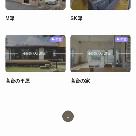
M邸
SK邸
邸宅
邸宅
高台の平屋
高台の家
1